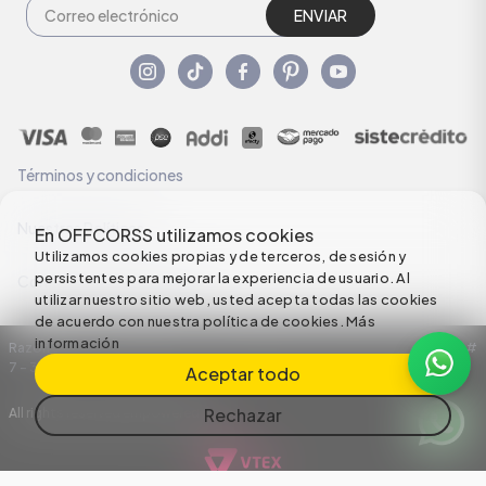
ENVIAR
Términos y condiciones
Nuestras Políticas
En OFFCORSS utilizamos cookies
Utilizamos cookies propias y de terceros, de sesión y
persistentes para mejorar la experiencia de usuario. Al
Configuración de Cookies
utilizar nuestro sitio web, usted acepta todas las cookies
de acuerdo con nuestra política de cookies.
Más
información
Razón Social: C.I HERMECO S.A. NIT: 890924167-6 Dirección: Carrera 50 #
7 – 35
Aceptar todo
Rechazar
All rights reserved empowered by