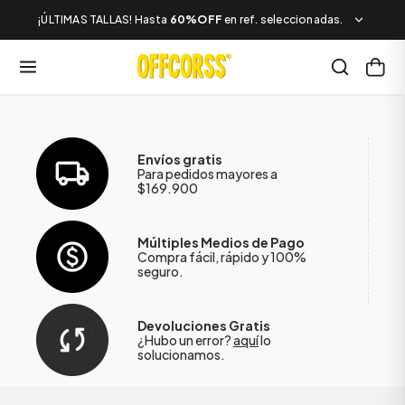
¡ÚLTIMAS TALLAS! Hasta
60%OFF
en ref. seleccionadas.
Envíos gratis
Para pedidos mayores a
$169.900
Múltiples Medios de Pago
Compra fácil, rápido y 100%
seguro.
Devoluciones Gratis
¿Hubo un error?
aquí
lo
solucionamos.