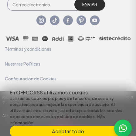
ENVIAR
Términos y condiciones
Nuestras Políticas
Configuración de Cookies
En OFFCORSS utilizamos cookies
Razón Social: C.I HERMECO S.A. NIT: 890924167-6 Dirección: Carrera 50 #
Utilizamos cookies propias y de terceros, de sesión y
7 – 35
persistentes para mejorar la experiencia de usuario. Al
utilizar nuestro sitio web, usted acepta todas las cookies
All rights reserved empowered by
de acuerdo con nuestra política de cookies.
Más
información
Aceptar todo