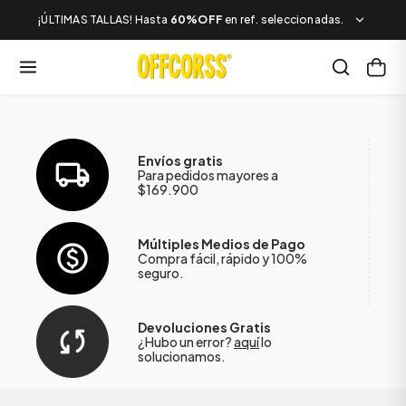
¡ÚLTIMAS TALLAS! Hasta
60%OFF
en ref. seleccionadas.
Envíos gratis
Para pedidos mayores a
$169.900
Múltiples Medios de Pago
Compra fácil, rápido y 100%
seguro.
Devoluciones Gratis
¿Hubo un error?
aquí
lo
solucionamos.