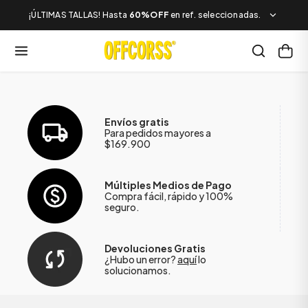
¡ÚLTIMAS TALLAS! Hasta
60%OFF
en ref. seleccionadas.
Envíos gratis
Para pedidos mayores a
$169.900
Múltiples Medios de Pago
Compra fácil, rápido y 100%
seguro.
Devoluciones Gratis
¿Hubo un error?
aquí
lo
solucionamos.