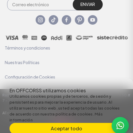
ENVIAR
Términos y condiciones
Nuestras Políticas
Configuración de Cookies
En OFFCORSS utilizamos cookies
Razón Social: C.I HERMECO S.A. NIT: 890924167-6 Dirección: Carrera 50 #
Utilizamos cookies propias y de terceros, de sesión y
7 – 35
persistentes para mejorar la experiencia de usuario. Al
utilizar nuestro sitio web, usted acepta todas las cookies
All rights reserved empowered by
de acuerdo con nuestra política de cookies.
Más
información
Aceptar todo