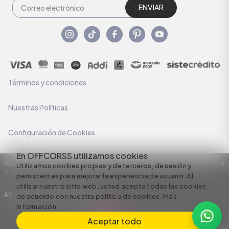
ENVIAR
Términos y condiciones
Nuestras Políticas
Configuración de Cookies
En OFFCORSS utilizamos cookies
Razón Social: C.I HERMECO S.A. NIT: 890924167-6 Dirección: Carrera 50 #
Utilizamos cookies propias y de terceros, de sesión y
7 – 35
persistentes para mejorar la experiencia de usuario. Al
utilizar nuestro sitio web, usted acepta todas las cookies
All rights reserved empowered by
de acuerdo con nuestra política de cookies.
Más
información
Aceptar todo