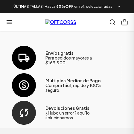
¡ÚLTIMAS TALLAS! Hasta
60%OFF
en ref. seleccionadas.
Envíos gratis
Para pedidos mayores a
$169.900
Múltiples Medios de Pago
Compra fácil, rápido y 100%
seguro.
Devoluciones Gratis
¿Hubo un error?
aquí
lo
solucionamos.