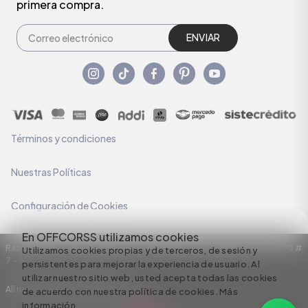
primera compra.
ENVIAR
Términos y condiciones
Nuestras Políticas
Configuración de Cookies
En OFFCORSS utilizamos cookies
Razón Social: C.I HERMECO S.A. NIT: 890924167-6 Dirección: Carrera 50 #
Utilizamos cookies propias y de terceros, de sesión y
7 – 35
persistentes para mejorar la experiencia de usuario. Al
utilizar nuestro sitio web, usted acepta todas las cookies
All rights reserved empowered by
de acuerdo con nuestra política de cookies.
Más
información