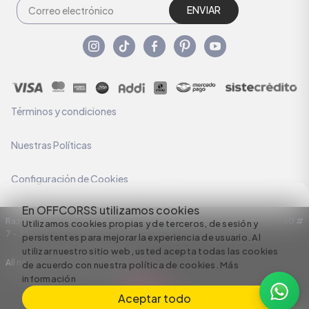
ENVIAR
Términos y condiciones
Nuestras Políticas
Configuración de Cookies
En OFFCORSS utilizamos cookies
Razón Social: C.I HERMECO S.A. NIT: 890924167-6 Dirección: Carrera 50 #
Utilizamos cookies propias y de terceros, de sesión y
7 – 35
persistentes para mejorar la experiencia de usuario. Al
utilizar nuestro sitio web, usted acepta todas las cookies
All rights reserved empowered by
de acuerdo con nuestra política de cookies.
Más
información
Aceptar todo