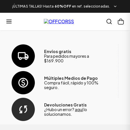
¡ÚLTIMAS TALLAS! Hasta
60%OFF
en ref. seleccionadas.
Envíos gratis
Para pedidos mayores a
$169.900
Múltiples Medios de Pago
Compra fácil, rápido y 100%
seguro.
Devoluciones Gratis
¿Hubo un error?
aquí
lo
solucionamos.