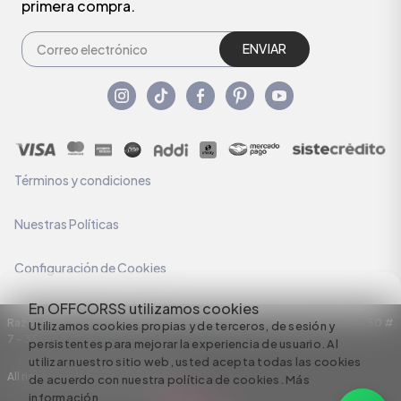
primera compra.
ENVIAR
Términos y condiciones
Nuestras Políticas
Configuración de Cookies
En OFFCORSS utilizamos cookies
Razón Social: C.I HERMECO S.A. NIT: 890924167-6 Dirección: Carrera 50 #
Utilizamos cookies propias y de terceros, de sesión y
7 – 35
persistentes para mejorar la experiencia de usuario. Al
utilizar nuestro sitio web, usted acepta todas las cookies
All rights reserved empowered by
de acuerdo con nuestra política de cookies.
Más
información