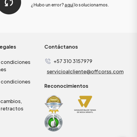
¿Hubo un error?
aquí
lo solucionamos.
legales
Contáctanos
+57 310 3157979
 condiciones
nes
servicioalcliente@offcorss.com
 condiciones
Reconocimientos
e cambios,
 retractos