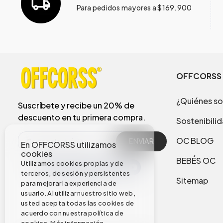
Para pedidos mayores a $169.900
OFFCORSS
¿Quiénes s
Suscríbete y recibe un 20% de
descuento en tu primera compra.
Sostenibili
OC BLOG
ENVIAR
En OFFCORSS utilizamos
cookies
BEBÉS OC
Utilizamos cookies propias y de
terceros, de sesión y persistentes
Sitemap
para mejorar la experiencia de
usuario. Al utilizar nuestro sitio web,
usted acepta todas las cookies de
acuerdo con nuestra política de