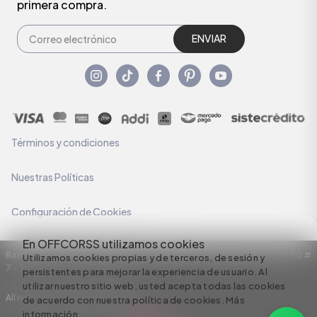
primera compra.
ENVIAR
Términos y condiciones
Nuestras Políticas
Configuración de Cookies
En OFFCORSS utilizamos cookies
Razón Social: C.I HERMECO S.A. NIT: 890924167-6 Dirección: Carrera 50 #
Utilizamos cookies propias y de terceros, de sesión y
7 – 35
persistentes para mejorar la experiencia de usuario. Al
utilizar nuestro sitio web, usted acepta todas las cookies
All rights reserved empowered by
de acuerdo con nuestra política de cookies.
Más
información