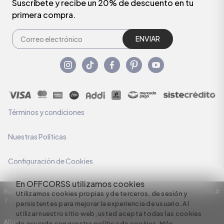
Suscríbete y recibe un 20% de descuento en tu
primera compra.
ENVIAR
Términos y condiciones
Nuestras Políticas
Configuración de Cookies
En OFFCORSS utilizamos cookies
Razón Social: C.I HERMECO S.A. NIT: 890924167-6 Dirección: Carrera 50 #
Utilizamos cookies propias y de terceros, de sesión y
7 – 35
persistentes para mejorar la experiencia de usuario. Al
utilizar nuestro sitio web, usted acepta todas las cookies
All rights reserved empowered by
de acuerdo con nuestra política de cookies.
Más