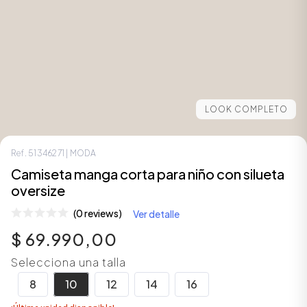
LOOK COMPLETO
Ref.
51346271
| MODA
Camiseta manga corta para niño con silueta
oversize
ÁSICOS
(0 reviews)
Ver detalle
$
69
.
990
,
00
ÁSICOS
Selecciona una talla
ÁSICOS
8
10
12
14
16
ÁSICOS