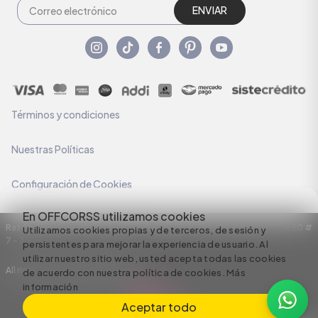
ENVIAR
Términos y condiciones
Nuestras Políticas
Configuración de Cookies
En OFFCORSS utilizamos cookies
Razón Social: C.I HERMECO S.A. NIT: 890924167-6 Dirección: Carrera 50 #
Utilizamos cookies propias y de terceros, de sesión y
7 – 35
persistentes para mejorar la experiencia de usuario. Al
utilizar nuestro sitio web, usted acepta todas las cookies
All rights reserved empowered by
de acuerdo con nuestra política de cookies.
Más
información
Aceptar todo