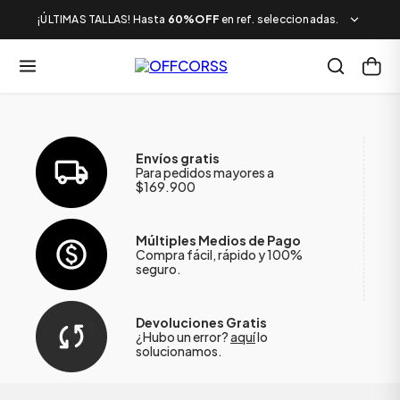
¡ÚLTIMAS TALLAS! Hasta
60%OFF
en ref. seleccionadas.
Envíos gratis
Para pedidos mayores a
$169.900
Múltiples Medios de Pago
Compra fácil, rápido y 100%
seguro.
Devoluciones Gratis
¿Hubo un error?
aquí
lo
solucionamos.