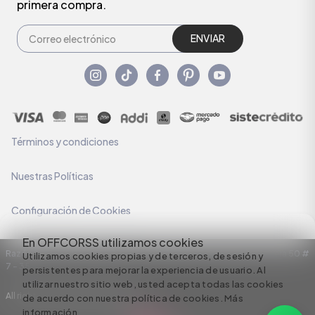
primera compra.
ENVIAR
Términos y condiciones
Nuestras Políticas
Configuración de Cookies
En OFFCORSS utilizamos cookies
Razón Social: C.I HERMECO S.A. NIT: 890924167-6 Dirección: Carrera 50 #
Utilizamos cookies propias y de terceros, de sesión y
7 – 35
persistentes para mejorar la experiencia de usuario. Al
utilizar nuestro sitio web, usted acepta todas las cookies
All rights reserved empowered by
de acuerdo con nuestra política de cookies.
Más
información