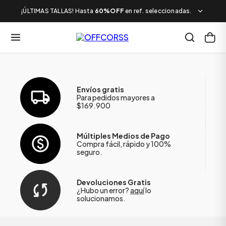
¡ÚLTIMAS TALLAS! Hasta
60%OFF
en ref. seleccionadas.
Envíos gratis
Para pedidos mayores a
$169.900
Múltiples Medios de Pago
Compra fácil, rápido y 100%
seguro.
Devoluciones Gratis
¿Hubo un error?
aquí
lo
solucionamos.