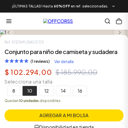
¡ÚLTIMAS TALLAS! Hasta
60%OFF
en ref. seleccionadas.
SALE
Ref.
51121691
| BASICOS
Conjunto para niño de camiseta y sudadera
(1 reviews)
Ver detalle
$
102
.
294
,
00
$
185
.
990
,
00
Selecciona una talla
8
10
12
14
16
Quedan
10 unidades
disponibles
AGREGAR A MI BOLSA
Disponibilidad en tienda