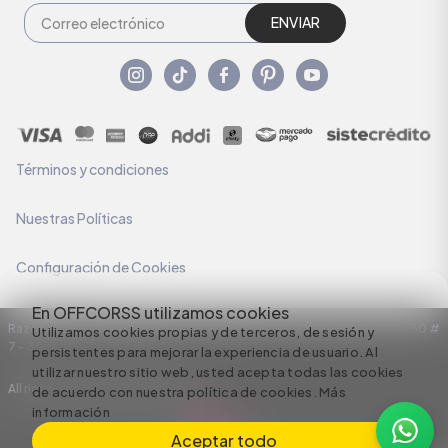
ENVIAR
Términos y condiciones
Nuestras Políticas
Configuración de Cookies
En OFFCORSS utilizamos cookies
Razón Social: C.I HERMECO S.A. NIT: 890924167-6 Dirección: Carrera 50 #
Utilizamos cookies propias y de terceros, de sesión y
7 – 35
persistentes para mejorar la experiencia de usuario. Al
utilizar nuestro sitio web, usted acepta todas las cookies
All rights reserved empowered by
de acuerdo con nuestra política de cookies.
Más
información
Aceptar todo