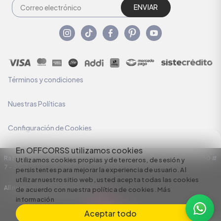
ENVIAR
Términos y condiciones
Nuestras Políticas
Configuración de Cookies
En OFFCORSS utilizamos cookies
Razón Social: C.I HERMECO S.A. NIT: 890924167-6 Dirección: Carrera 50 #
Utilizamos cookies propias y de terceros, de sesión y
7 – 35
persistentes para mejorar la experiencia de usuario. Al
utilizar nuestro sitio web, usted acepta todas las cookies
All rights reserved empowered by
de acuerdo con nuestra política de cookies.
Más
información
Aceptar todo