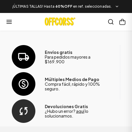
¡ÚLTIMAS TALLAS! Hasta
60%OFF
en ref. seleccionadas.
Envíos gratis
Para pedidos mayores a
$169.900
Múltiples Medios de Pago
Compra fácil, rápido y 100%
seguro.
Devoluciones Gratis
¿Hubo un error?
aquí
lo
solucionamos.