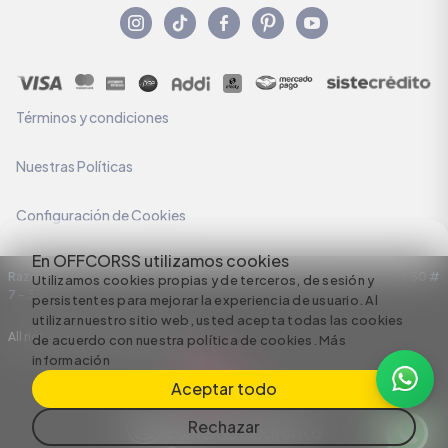
Términos y condiciones
Nuestras Políticas
Configuración de Cookies
En OFFCORSS utilizamos cookies
Razón Social: C.I HERMECO S.A. NIT: 890924167-6 Dirección: Carrera 50 #
Utilizamos cookies propias y de terceros, de sesión y
7 – 35
persistentes para mejorar la experiencia de usuario. Al
utilizar nuestro sitio web, usted acepta todas las cookies
All rights reserved empowered by
de acuerdo con nuestra política de cookies.
Más
información
Aceptar todo
Rechazar