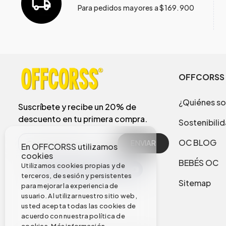
Para pedidos mayores a $169.900
OFFCORSS
¿Quiénes s
Suscríbete y recibe un 20% de
descuento en tu primera compra.
Sostenibili
OC BLOG
ENVIAR
En OFFCORSS utilizamos
cookies
BEBÉS OC
Utilizamos cookies propias y de
terceros, de sesión y persistentes
Sitemap
para mejorar la experiencia de
usuario. Al utilizar nuestro sitio web,
usted acepta todas las cookies de
acuerdo con nuestra política de