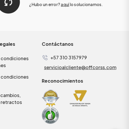
¿Hubo un error?
aquí
lo solucionamos.
legales
Contáctanos
+57 310 3157979
 condiciones
nes
servicioalcliente@offcorss.com
 condiciones
Reconocimientos
e cambios,
 retractos