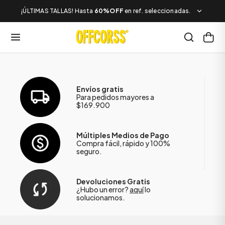
¡ÚLTIMAS TALLAS! Hasta
60%OFF
en ref. seleccionadas.
Envíos gratis
Para pedidos mayores a
$169.900
Múltiples Medios de Pago
Compra fácil, rápido y 100%
seguro.
Devoluciones Gratis
¿Hubo un error?
aquí
lo
solucionamos.