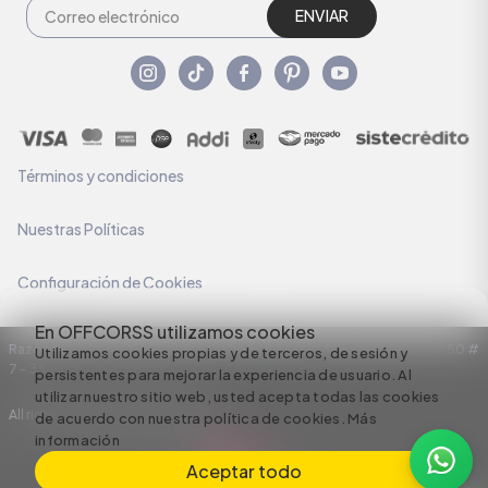
ENVIAR
Términos y condiciones
Nuestras Políticas
Configuración de Cookies
En OFFCORSS utilizamos cookies
Razón Social: C.I HERMECO S.A. NIT: 890924167-6 Dirección: Carrera 50 #
Utilizamos cookies propias y de terceros, de sesión y
7 – 35
persistentes para mejorar la experiencia de usuario. Al
utilizar nuestro sitio web, usted acepta todas las cookies
All rights reserved empowered by
de acuerdo con nuestra política de cookies.
Más
información
Aceptar todo