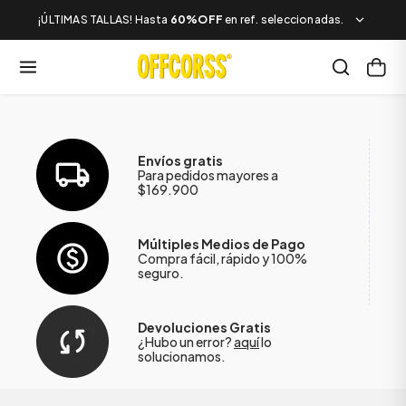
¡ÚLTIMAS TALLAS! Hasta
60%OFF
en ref. seleccionadas.
Envíos gratis
Para pedidos mayores a
$169.900
Múltiples Medios de Pago
Compra fácil, rápido y 100%
seguro.
Devoluciones Gratis
¿Hubo un error?
aquí
lo
solucionamos.