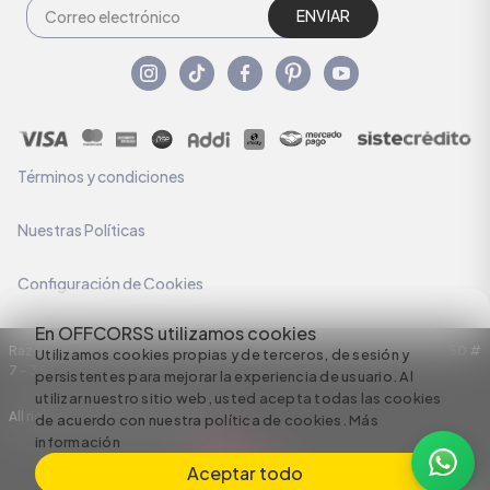
ENVIAR
Términos y condiciones
Nuestras Políticas
Configuración de Cookies
En OFFCORSS utilizamos cookies
Razón Social: C.I HERMECO S.A. NIT: 890924167-6 Dirección: Carrera 50 #
Utilizamos cookies propias y de terceros, de sesión y
7 – 35
persistentes para mejorar la experiencia de usuario. Al
utilizar nuestro sitio web, usted acepta todas las cookies
All rights reserved empowered by
de acuerdo con nuestra política de cookies.
Más
información
Aceptar todo