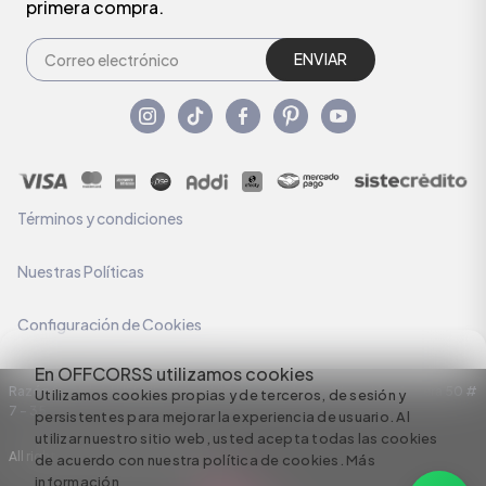
primera compra.
ENVIAR
Términos y condiciones
Nuestras Políticas
Configuración de Cookies
En OFFCORSS utilizamos cookies
Razón Social: C.I HERMECO S.A. NIT: 890924167-6 Dirección: Carrera 50 #
Utilizamos cookies propias y de terceros, de sesión y
7 – 35
persistentes para mejorar la experiencia de usuario. Al
utilizar nuestro sitio web, usted acepta todas las cookies
All rights reserved empowered by
de acuerdo con nuestra política de cookies.
Más
información