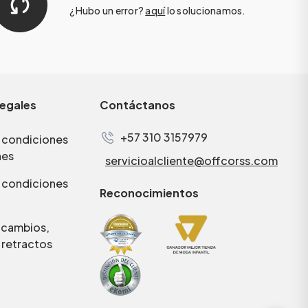
¿Hubo un error?
aquí
lo solucionamos.
legales
Contáctanos
+57 310 3157979
 condiciones
nes
servicioalcliente@offcorss.com
 condiciones
Reconocimientos
e cambios,
 retractos