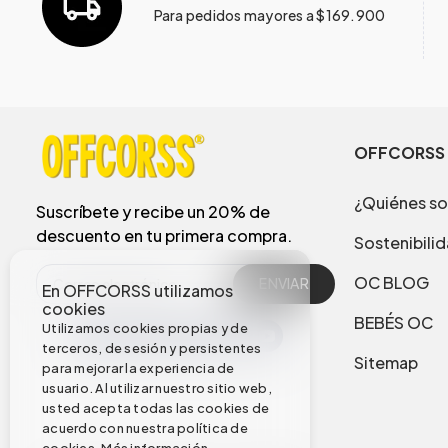
Para pedidos mayores a $169.900
OFFCORSS
¿Quiénes s
Suscríbete y recibe un 20% de
descuento en tu primera compra.
Sostenibili
OC BLOG
ENVIAR
En OFFCORSS utilizamos
cookies
BEBÉS OC
Utilizamos cookies propias y de
terceros, de sesión y persistentes
Sitemap
para mejorar la experiencia de
usuario. Al utilizar nuestro sitio web,
usted acepta todas las cookies de
acuerdo con nuestra política de