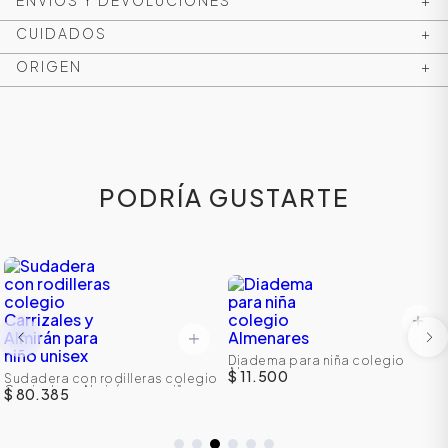
ENVÍOS Y DEVOLUCIONES
+
CUIDADOS
+
ORIGEN
+
PODRÍA GUSTARTE
ÁSICOS
Diadema para niña colegio
ÁSICOS
Almenares
$ 11.500
Sudadera con rodilleras colegio
ÁSICOS
Carrizales y Almirán para niño
$ 80.385
unisex
ÁSICOS