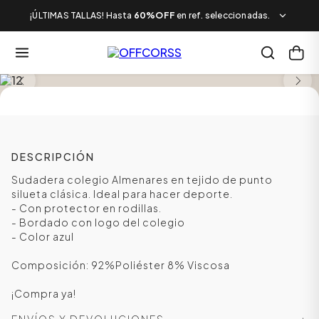
¡ÚLTIMAS TALLAS! Hasta
60%OFF
en ref. seleccionadas.
TALLAS DESDE LA 4T A LA 10
DESCRIPCIÓN
Sudadera colegio Almenares en tejido de punto
silueta clásica. Ideal para hacer deporte.
- Con protector en rodillas.
- Bordado con logo del colegio
- Color azul
Composición: 92%Poliéster 8% Viscosa
¡Compra ya!