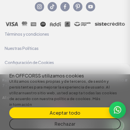
Términos y condiciones
Nuestras Políticas
Configuración de Cookies
En OFFCORSS utilizamos cookies
Razón Social: C.I HERMECO S.A. NIT: 890924167-6 Dirección: Carrera 50 #
Utilizamos cookies propias y de terceros, de sesión y
7 – 35
persistentes para mejorar la experiencia de usuario. Al
utilizar nuestro sitio web, usted acepta todas las cookies
All rights reserved empowered by
de acuerdo con nuestra política de cookies.
Más
información
Aceptar todo
Rechazar