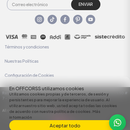
ENVIAR
Términos y condiciones
Nuestras Políticas
Configuración de Cookies
En OFFCORSS utilizamos cookies
Razón Social: C.I HERMECO S.A. NIT: 890924167-6 Dirección: Carrera 50 #
Utilizamos cookies propias y de terceros, de sesión y
7 – 35
persistentes para mejorar la experiencia de usuario. Al
utilizar nuestro sitio web, usted acepta todas las cookies
All rights reserved empowered by
de acuerdo con nuestra política de cookies.
Más
información
Aceptar todo