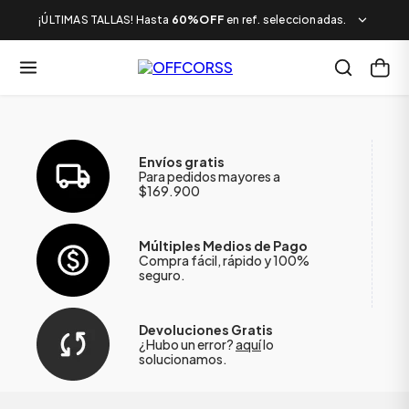
¡ÚLTIMAS TALLAS! Hasta
60%OFF
en ref. seleccionadas.
Envíos gratis
Para pedidos mayores a
$169.900
Múltiples Medios de Pago
Compra fácil, rápido y 100%
seguro.
Devoluciones Gratis
¿Hubo un error?
aquí
lo
solucionamos.