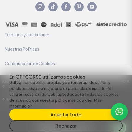
Términos y condiciones
Nuestras Políticas
Configuración de Cookies
En OFFCORSS utilizamos cookies
Razón Social: C.I HERMECO S.A. NIT: 890924167-6 Dirección: Carrera 50 #
Utilizamos cookies propias y de terceros, de sesión y
7 – 35
persistentes para mejorar la experiencia de usuario. Al
utilizar nuestro sitio web, usted acepta todas las cookies
All rights reserved empowered by
de acuerdo con nuestra política de cookies.
Más
información
Aceptar todo
Rechazar