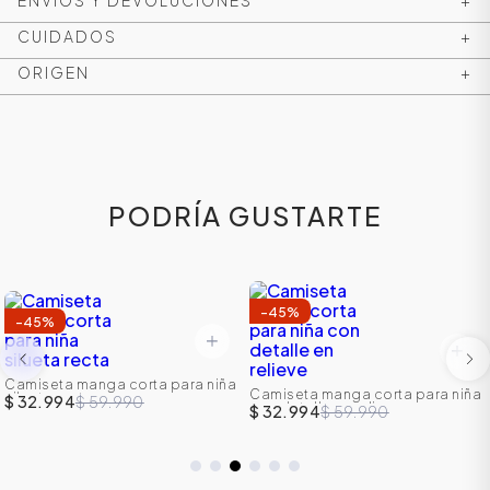
ENVÍOS Y DEVOLUCIONES
+
CUIDADOS
+
ORIGEN
+
PODRÍA GUSTARTE
-
45
%
ÁSICOS
-
45
%
Camiseta manga corta para niña
Camiseta manga corta para niña
silueta recta
$ 32.994
$ 59.990
ÁSICOS
con detalle en relieve
$ 32.994
$ 59.990
ÁSICOS
ÁSICOS