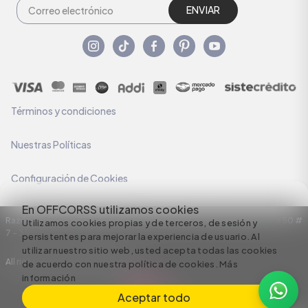
ENVIAR
Términos y condiciones
Nuestras Políticas
Configuración de Cookies
En OFFCORSS utilizamos cookies
Razón Social: C.I HERMECO S.A. NIT: 890924167-6 Dirección: Carrera 50 #
Utilizamos cookies propias y de terceros, de sesión y
7 – 35
persistentes para mejorar la experiencia de usuario. Al
utilizar nuestro sitio web, usted acepta todas las cookies
All rights reserved empowered by
de acuerdo con nuestra política de cookies.
Más
información
Aceptar todo