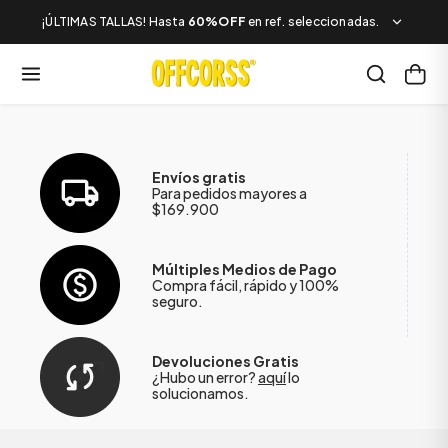
¡ÚLTIMAS TALLAS! Hasta
60%OFF
en ref. seleccionadas.
Envíos gratis
Para pedidos mayores a
$169.900
Múltiples Medios de Pago
Compra fácil, rápido y 100%
seguro.
Devoluciones Gratis
¿Hubo un error?
aquí
lo
solucionamos.