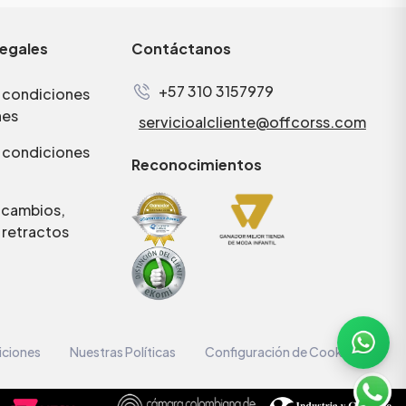
legales
Contáctanos
+57 310 3157979
 condiciones
nes
servicioalcliente@offcorss.com
 condiciones
Reconocimientos
e cambios,
 retractos
iciones
Nuestras Políticas
Configuración de Cookies