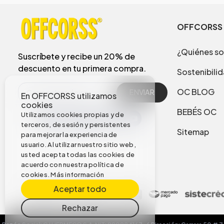
OFFCORSS
¿Quiénes s
Suscríbete y recibe un 20% de
descuento en tu primera compra.
Sostenibili
OC BLOG
ENVIAR
En OFFCORSS utilizamos
cookies
BEBÉS OC
Utilizamos cookies propias y de
terceros, de sesión y persistentes
Sitemap
para mejorar la experiencia de
usuario. Al utilizar nuestro sitio web,
usted acepta todas las cookies de
acuerdo con nuestra política de
cookies.
Más información
Aceptar todo
Rechazar