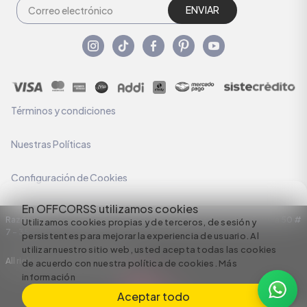
ENVIAR
Términos y condiciones
Nuestras Políticas
Configuración de Cookies
En OFFCORSS utilizamos cookies
Razón Social: C.I HERMECO S.A. NIT: 890924167-6 Dirección: Carrera 50 #
Utilizamos cookies propias y de terceros, de sesión y
7 – 35
persistentes para mejorar la experiencia de usuario. Al
utilizar nuestro sitio web, usted acepta todas las cookies
All rights reserved empowered by
de acuerdo con nuestra política de cookies.
Más
información
Aceptar todo