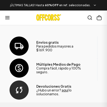
¡ÚLTIMAS TALLAS! Hasta
60%OFF
en ref. seleccionadas.
Envíos gratis
Para pedidos mayores a
$169.900
Múltiples Medios de Pago
Compra fácil, rápido y 100%
seguro.
Devoluciones Gratis
¿Hubo un error?
aquí
lo
solucionamos.