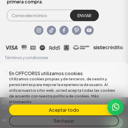
primera compra.
ENVIAR
Términos y condiciones
Nuestras Políticas
En OFFCORSS utilizamos cookies
Utilizamos cookies propias y de terceros, de sesión y
persistentes para mejorar la experiencia de usuario. Al
Configuración de Cookies
utilizar nuestro sitio web, usted acepta todas las cookies
de acuerdo con nuestra política de cookies.
Más
información
Razón Social: C.I HERMECO S.A. NIT: 890924167-6 Dirección: Carrera 50 #
7 – 35
Aceptar todo
Rechazar
All rights reserved empowered by