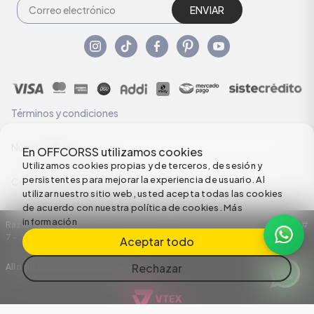
ENVIAR
Términos y condiciones
Nuestras Políticas
En OFFCORSS utilizamos cookies
Utilizamos cookies propias y de terceros, de sesión y
persistentes para mejorar la experiencia de usuario. Al
Configuración de Cookies
utilizar nuestro sitio web, usted acepta todas las cookies
de acuerdo con nuestra política de cookies.
Más
información
Razón Social: C.I HERMECO S.A. NIT: 890924167-6 Dirección: Carrera 50 #
7 – 35
Aceptar todo
Rechazar
All rights reserved empowered by