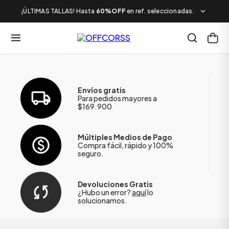
¡ÚLTIMAS TALLAS! Hasta
60%OFF
en ref. seleccionadas.
Envíos gratis
Para pedidos mayores a
$169.900
Múltiples Medios de Pago
Compra fácil, rápido y 100%
seguro.
Devoluciones Gratis
¿Hubo un error?
aquí
lo
solucionamos.