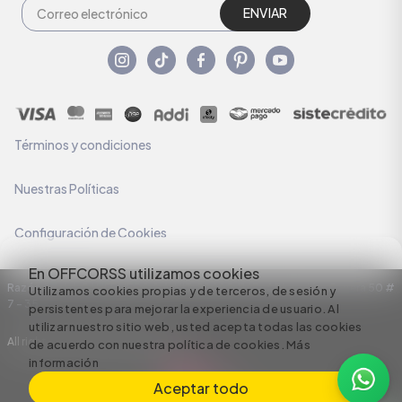
ENVIAR
Términos y condiciones
Nuestras Políticas
Configuración de Cookies
En OFFCORSS utilizamos cookies
Razón Social: C.I HERMECO S.A. NIT: 890924167-6 Dirección: Carrera 50 #
Utilizamos cookies propias y de terceros, de sesión y
7 – 35
persistentes para mejorar la experiencia de usuario. Al
utilizar nuestro sitio web, usted acepta todas las cookies
All rights reserved empowered by
de acuerdo con nuestra política de cookies.
Más
información
Aceptar todo