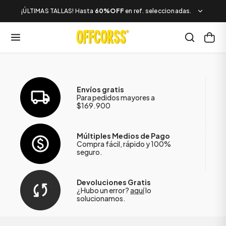
¡ÚLTIMAS TALLAS! Hasta
60%OFF
en ref. seleccionadas.
Envíos gratis
Para pedidos mayores a
$169.900
Múltiples Medios de Pago
Compra fácil, rápido y 100%
seguro.
Devoluciones Gratis
¿Hubo un error?
aquí
lo
solucionamos.