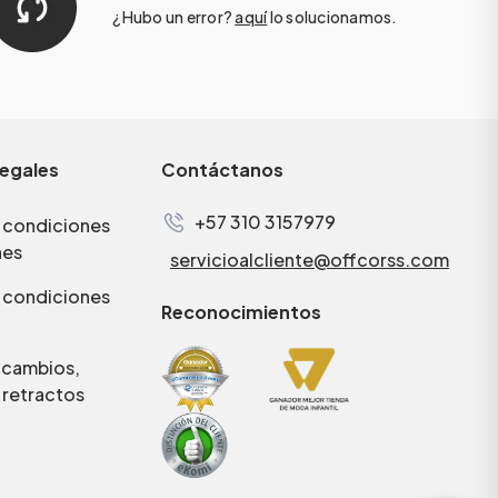
¿Hubo un error?
aquí
lo solucionamos.
legales
Contáctanos
+57 310 3157979
 condiciones
nes
servicioalcliente@offcorss.com
 condiciones
Reconocimientos
e cambios,
 retractos