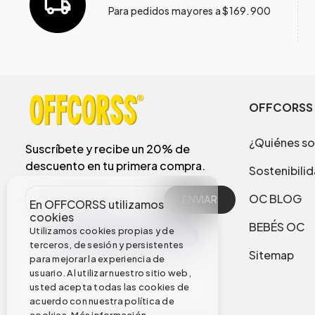
Para pedidos mayores a $169.900
OFFCORSS
¿Quiénes s
Suscríbete y recibe un 20% de
descuento en tu primera compra.
Sostenibili
OC BLOG
ENVIAR
En OFFCORSS utilizamos
cookies
BEBÉS OC
Utilizamos cookies propias y de
terceros, de sesión y persistentes
Sitemap
para mejorar la experiencia de
usuario. Al utilizar nuestro sitio web,
usted acepta todas las cookies de
acuerdo con nuestra política de