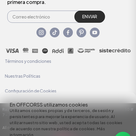
primera compra.
ENVIAR
Términos y condiciones
Nuestras Políticas
Configuración de Cookies
En OFFCORSS utilizamos cookies
Razón Social: C.I HERMECO S.A. NIT: 890924167-6 Dirección: Carrera 50 #
Utilizamos cookies propias y de terceros, de sesión y
7 – 35
persistentes para mejorar la experiencia de usuario. Al
utilizar nuestro sitio web, usted acepta todas las cookies
All rights reserved empowered by
de acuerdo con nuestra política de cookies.
Más
información