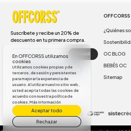
OFFCORSS
¿Quiénes s
Suscríbete y recibe un 20% de
descuento en tu primera compra.
Sostenibili
OC BLOG
ENVIAR
En OFFCORSS utilizamos
cookies
BEBÉS OC
Utilizamos cookies propias y de
terceros, de sesión y persistentes
Sitemap
para mejorar la experiencia de
usuario. Al utilizar nuestro sitio web,
usted acepta todas las cookies de
acuerdo con nuestra política de
cookies.
Más información
Aceptar todo
Rechazar