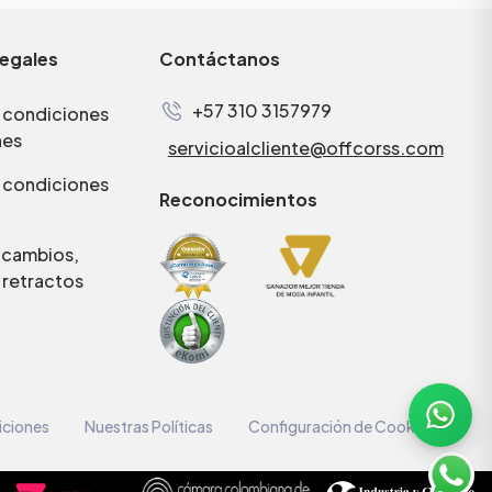
legales
Contáctanos
+57 310 3157979
 condiciones
nes
servicioalcliente@offcorss.com
 condiciones
Reconocimientos
e cambios,
 retractos
iciones
Nuestras Políticas
Configuración de Cookies