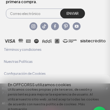
primera compra.
ENVIAR
Términos y condiciones
Nuestras Políticas
Configuración de Cookies
En OFFCORSS utilizamos cookies
Razón Social: C.I HERMECO S.A. NIT: 890924167-6 Dirección: Carrera 50 #
Utilizamos cookies propias y de terceros, de sesión y
7 – 35
persistentes para mejorar la experiencia de usuario. Al
utilizar nuestro sitio web, usted acepta todas las cookies
All rights reserved empowered by
de acuerdo con nuestra política de cookies.
Más
información