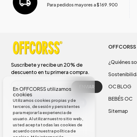
Para pedidos mayores a $169.900
OFFCORSS
¿Quiénes s
Suscríbete y recibe un 20% de
descuento en tu primera compra.
Sostenibili
OC BLOG
ENVIAR
En OFFCORSS utilizamos
cookies
BEBÉS OC
Utilizamos cookies propias y de
terceros, de sesión y persistentes
Sitemap
para mejorar la experiencia de
usuario. Al utilizar nuestro sitio web,
usted acepta todas las cookies de
acuerdo con nuestra política de