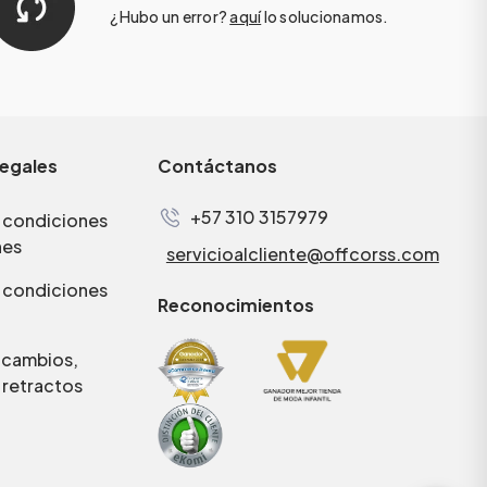
¿Hubo un error?
aquí
lo solucionamos.
legales
Contáctanos
+57 310 3157979
 condiciones
nes
servicioalcliente@offcorss.com
 condiciones
Reconocimientos
e cambios,
 retractos