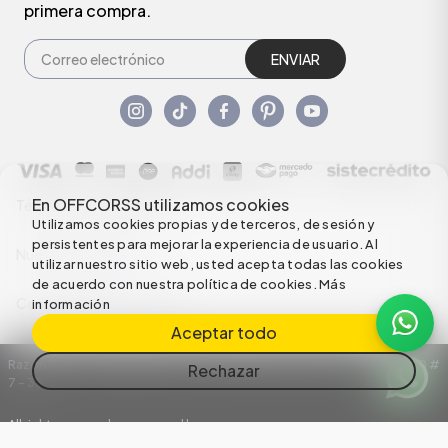
primera compra.
ENVIAR
En OFFCORSS utilizamos cookies
Términos y condiciones
Utilizamos cookies propias y de terceros, de sesión y
persistentes para mejorar la experiencia de usuario. Al
Nuestras Políticas
utilizar nuestro sitio web, usted acepta todas las cookies
de acuerdo con nuestra política de cookies.
Más
Configuración de Cookies
información
Aceptar todo
Razón Social: C.I HERMECO S.A. NIT: 890924167-6 Dirección: Carrera 50 #
Rechazar
7 – 35
All rights reserved empowered by