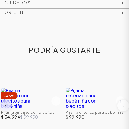
CUIDADOS
+
ORIGEN
+
PODRÍA GUSTARTE
ÁSICOS
-
45
%
ÁSICOS
ÁSICOS
Pijama enterizo con piecitos
Pijama enterizo para bebé niña
para bebé niña
con piecitos
$ 54.994
$ 99.990
$ 99.990
ÁSICOS