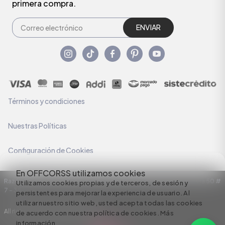
primera compra.
ENVIAR
Términos y condiciones
Nuestras Políticas
Configuración de Cookies
En OFFCORSS utilizamos cookies
Razón Social: C.I HERMECO S.A. NIT: 890924167-6 Dirección: Carrera 50 #
Utilizamos cookies propias y de terceros, de sesión y
7 – 35
persistentes para mejorar la experiencia de usuario. Al
utilizar nuestro sitio web, usted acepta todas las cookies
All rights reserved empowered by
de acuerdo con nuestra política de cookies.
Más
información