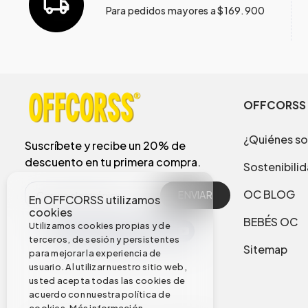
Para pedidos mayores a $169.900
OFFCORSS
¿Quiénes s
Suscríbete y recibe un 20% de
descuento en tu primera compra.
Sostenibili
OC BLOG
ENVIAR
En OFFCORSS utilizamos
cookies
BEBÉS OC
Utilizamos cookies propias y de
terceros, de sesión y persistentes
Sitemap
para mejorar la experiencia de
usuario. Al utilizar nuestro sitio web,
usted acepta todas las cookies de
acuerdo con nuestra política de