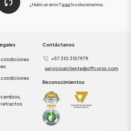
¿Hubo un error?
aquí
lo solucionamos.
legales
Contáctanos
+57 310 3157979
 condiciones
nes
servicioalcliente@offcorss.com
 condiciones
Reconocimientos
e cambios,
 retractos