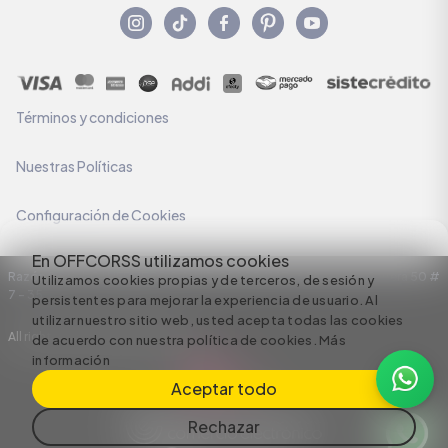
Términos y condiciones
Nuestras Políticas
Configuración de Cookies
En OFFCORSS utilizamos cookies
Razón Social: C.I HERMECO S.A. NIT: 890924167-6 Dirección: Carrera 50 #
Utilizamos cookies propias y de terceros, de sesión y
7 – 35
persistentes para mejorar la experiencia de usuario. Al
utilizar nuestro sitio web, usted acepta todas las cookies
All rights reserved empowered by
de acuerdo con nuestra política de cookies.
Más
información
Aceptar todo
Rechazar