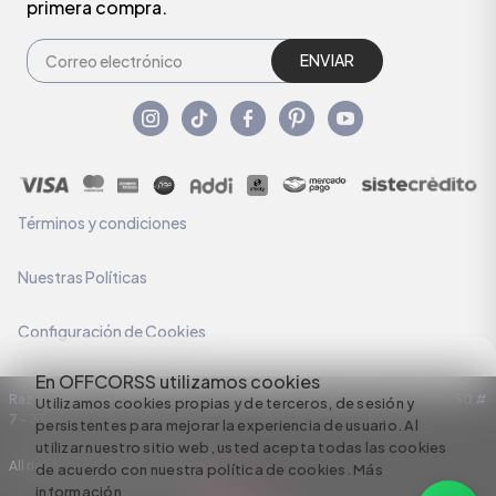
primera compra.
ENVIAR
Términos y condiciones
Nuestras Políticas
Configuración de Cookies
En OFFCORSS utilizamos cookies
Razón Social: C.I HERMECO S.A. NIT: 890924167-6 Dirección: Carrera 50 #
Utilizamos cookies propias y de terceros, de sesión y
7 – 35
persistentes para mejorar la experiencia de usuario. Al
utilizar nuestro sitio web, usted acepta todas las cookies
All rights reserved empowered by
de acuerdo con nuestra política de cookies.
Más
información