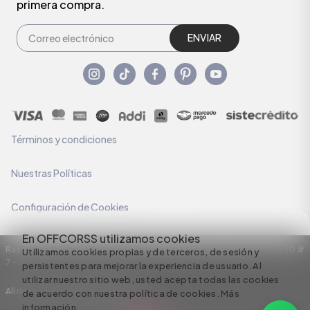
primera compra.
ENVIAR
Términos y condiciones
Nuestras Políticas
Configuración de Cookies
En OFFCORSS utilizamos cookies
Razón Social: C.I HERMECO S.A. NIT: 890924167-6 Dirección: Carrera 50 #
Utilizamos cookies propias y de terceros, de sesión y
7 – 35
persistentes para mejorar la experiencia de usuario. Al
utilizar nuestro sitio web, usted acepta todas las cookies
All rights reserved empowered by
de acuerdo con nuestra política de cookies.
Más
información