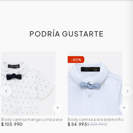
PODRÍA GUSTARTE
-
50
%
ÁSICOS
ÁSICOS
ÁSICOS
Body camisa manga corta para
Body camisa para bebé niño
ÁSICOS
bebé niño con corbatin
manga larga con corbatín
$ 105.990
$ 54.995
$ 109.990