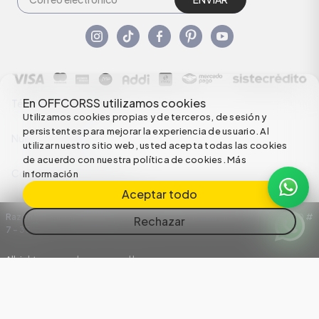
En OFFCORSS utilizamos cookies
Términos y condiciones
Utilizamos cookies propias y de terceros, de sesión y
persistentes para mejorar la experiencia de usuario. Al
Nuestras Políticas
utilizar nuestro sitio web, usted acepta todas las cookies
de acuerdo con nuestra política de cookies.
Más
Configuración de Cookies
información
Aceptar todo
Razón Social: C.I HERMECO S.A. NIT: 890924167-6 Dirección: Carrera 50 #
Rechazar
7 – 35
All rights reserved empowered by
Body polo manga corta para bebé niño inspirado en
Mickey