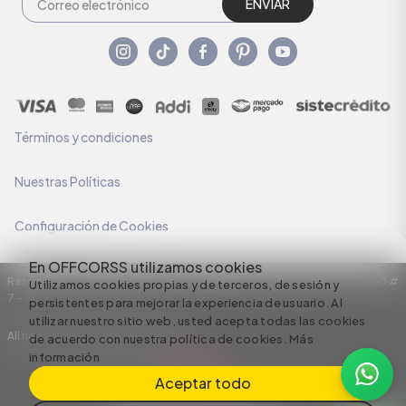
ENVIAR
Términos y condiciones
Nuestras Políticas
Configuración de Cookies
En OFFCORSS utilizamos cookies
Razón Social: C.I HERMECO S.A. NIT: 890924167-6 Dirección: Carrera 50 #
Utilizamos cookies propias y de terceros, de sesión y
7 – 35
persistentes para mejorar la experiencia de usuario. Al
utilizar nuestro sitio web, usted acepta todas las cookies
All rights reserved empowered by
de acuerdo con nuestra política de cookies.
Más
información
Aceptar todo