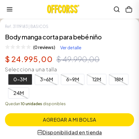
Ref.
31119183
| BASICOS
SALE
Body manga corta para bebé niño
(0 reviews)
Ver detalle
$
24
.
995
,
00
$
49
.
990
,
00
Selecciona una talla
0-3M
3-6M
6-9M
12M
18M
24M
Quedan
10 unidades
disponibles
AGREGAR A MI BOLSA
Disponibilidad en tienda